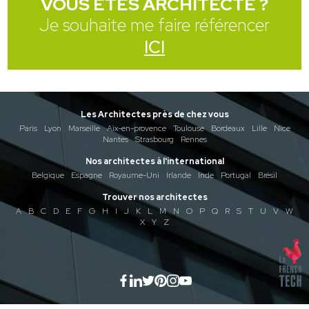
VOUS ÊTES ARCHITECTE ?
Je souhaite me faire référencer
ICI
Les Architectes près de chez vous
Paris
Lyon
Marseille
Aix-en-provence
Toulouse
Bordeaux
Lille
Nice
Nantes
Strasbourg
Rennes
Nos architectes à l'international
Belgique
Espagne
Royaume-Uni
Irlande
Inde
Portugal
Brésil
Trouver nos architectes
A
B
C
D
E
F
G
H
I
J
K
L
M
N
O
P
Q
R
S
T
U
V
W
X
Y
Z