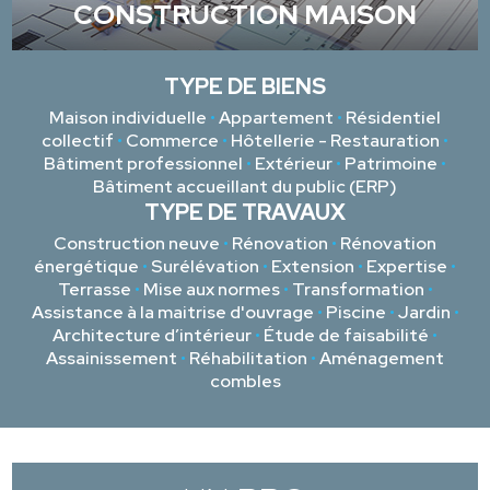
CONSTRUCTION MAISON
TYPE DE BIENS
Maison individuelle
•
Appartement
•
Résidentiel
collectif
•
Commerce
•
Hôtellerie - Restauration
•
Bâtiment professionnel
•
Extérieur
•
Patrimoine
•
Bâtiment accueillant du public (ERP)
TYPE DE TRAVAUX
Construction neuve
•
Rénovation
•
Rénovation
énergétique
•
Surélévation
•
Extension
•
Expertise
•
Terrasse
•
Mise aux normes
•
Transformation
•
Assistance à la maitrise d'ouvrage
•
Piscine
•
Jardin
•
Architecture d’intérieur
•
Étude de faisabilité
•
Assainissement
•
Réhabilitation
•
Aménagement
combles