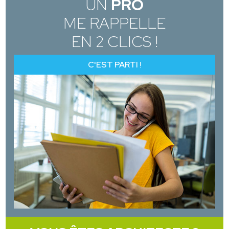
UN
PRO
ME RAPPELLE
EN 2 CLICS !
C'EST PARTI !